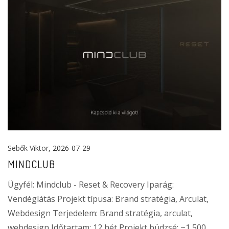
Sebők Viktor
, 2026-07-29
MINDCLUB
Ügyfél: Mindclub - Reset & Recovery Iparág:
Vendéglátás Projekt típusa: Brand stratégia, Arculat,
Webdesign Terjedelem: Brand stratégia, arculat,
webdesign Időtartam: 12 hét Projekt büdzsé: ~1 500