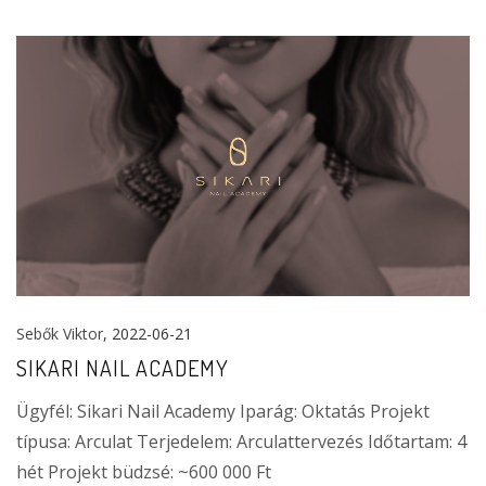
Sebők Viktor
, 2022-06-21
SIKARI NAIL ACADEMY
Ügyfél: Sikari Nail Academy Iparág: Oktatás Projekt
típusa: Arculat Terjedelem: Arculattervezés Időtartam: 4
hét Projekt büdzsé: ~600 000 Ft